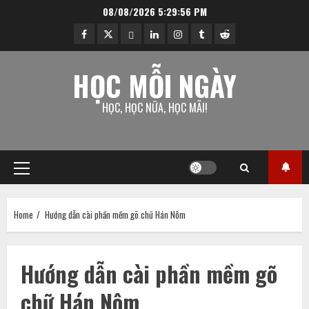
Skip
08/08/2026
5:29:57 PM
to
facebook
twitter
ok.ru
linkedin
instagram
tumblr
reddit
content
HỌC MỖI NGÀY
HỌC, HỌC NỮA, HỌC MÃI!
Primary
Menu
Home
Hướng dẫn cài phần mềm gõ chữ Hán Nôm
Hướng dẫn cài phần mềm gõ
chữ Hán Nôm