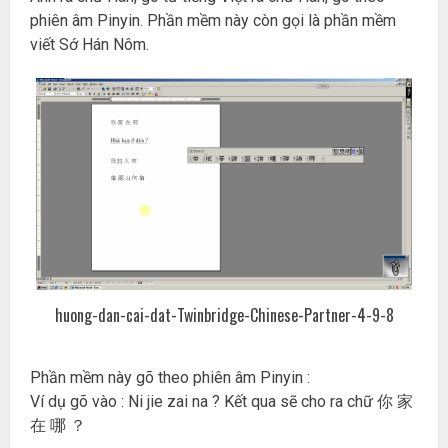
phiên âm Pinyin. Phần mềm này còn gọi là phần mềm
viết Sớ Hán Nôm.
huong-dan-cai-dat-Twinbridge-Chinese-Partner-4-9-8
Phần mềm này gõ theo phiên âm Pinyin :
Ví dụ gõ vào : Ni jie zai na ? Kết qua sẽ cho ra chữ 你 家
在 哪 ？