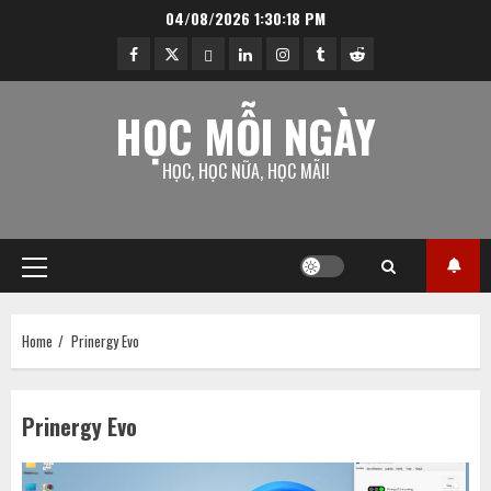
Skip
04/08/2026
1:30:18 PM
to
facebook
twitter
ok.ru
linkedin
instagram
tumblr
reddit
content
HỌC MỖI NGÀY
HỌC, HỌC NỮA, HỌC MÃI!
Primary
Menu
Home
Prinergy Evo
Prinergy Evo