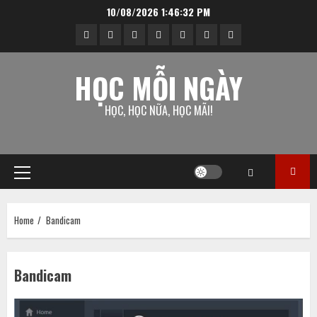
Skip
10/08/2026
1:46:32 PM
to
facebook
twitter
ok.ru
linkedin
instagram
tumblr
reddit
content
HỌC MỖI NGÀY
HỌC, HỌC NỮA, HỌC MÃI!
Primary
Menu
Home
Bandicam
Bandicam