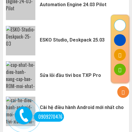
Automation Engine 24.03 Pilot
ESKO Studio, Deskpack 25.03
Sửa lỗi đầu tivi box TXP Pro
Cài hệ điều hành Android mới nhất cho
tivi xiaomi
0909270476