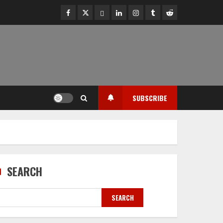
facebook
twitter
ok.ru
linkedin
instagram
tumblr
reddit
SUBSCRIBE
SEARCH
SEARCH