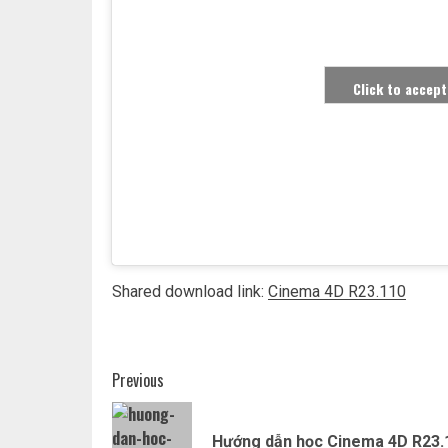
Click to accep
enabl
Shared download link:
Cinema 4D R23.110
Post
Previous
navigation
Hướng dẫn học Cinema 4D R23.