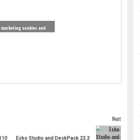
t marketing cookies and
e this content
Next
Previous
Next
110
Esko Studio and DeskPack 23.3