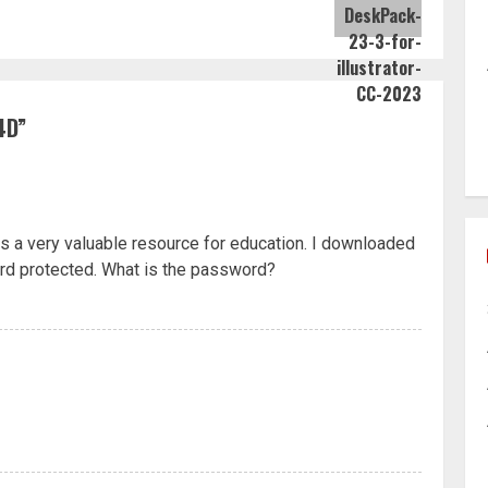
post:
post:
4D
”
s a very valuable resource for education. I downloaded
word protected. What is the password?