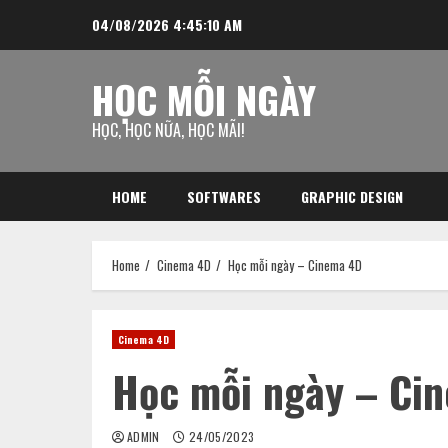
Skip
04/08/2026
4:45:11 AM
to
content
HỌC MỖI NGÀY
HỌC, HỌC NỮA, HỌC MÃI!
HOME
SOFTWARES
GRAPHIC DESIGN
Home
Cinema 4D
Học mỗi ngày – Cinema 4D
Cinema 4D
Học mỗi ngày – Ci
ADMIN
24/05/2023